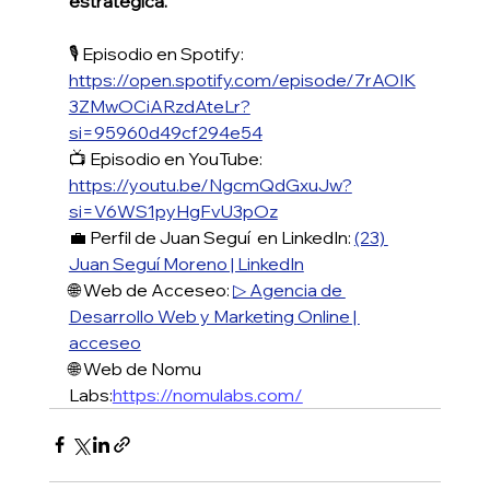
estratégica.
🎙️ Episodio en Spotify: 
https://open.spotify.com/episode/7rAOIK
3ZMwOCiARzdAteLr?
si=95960d49cf294e54
📺 Episodio en YouTube: 
https://youtu.be/NgcmQdGxuJw?
si=V6WS1pyHgFvU3pOz
💼 Perfil de Juan Seguí  en LinkedIn: 
(23) 
Juan Seguí Moreno | LinkedIn
🌐 Web de Acceseo: 
▷ Agencia de 
Desarrollo Web y Marketing Online | 
acceseo
🌐 Web de Nomu 
Labs:
https://nomulabs.com/