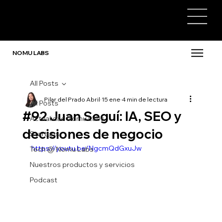
NOMU LABS
All Posts
Pilar del Prado Abril
15 ene
4 min de lectura
All Posts
#92 Juan Seguí: IA, SEO y
Actualidad Nomu Labs
decisiones de negocio
Startups
https://youtu.be/NgcmQdGxuJw
Tech @ Nomu Labs
Nuestros productos y servicios
Podcast