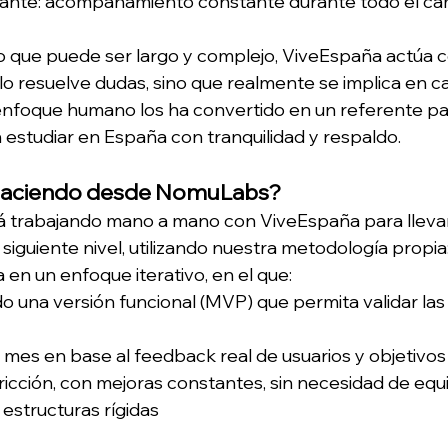
tante: acompañamiento constante durante todo el ca
 que puede ser largo y complejo, ViveEspaña actúa c
lo resuelve dudas, sino que realmente se implica en c
 enfoque humano los ha convertido en un referente p
estudiar en España con tranquilidad y respaldo.
haciendo desde NomuLabs?
á trabajando mano a mano con ViveEspaña para llevar
l siguiente nivel, utilizando nuestra metodología propia:
a en un enfoque iterativo, en el que:
 una versión funcional (MVP) que permita validar las 
mes en base al feedback real de usuarios y objetivo
ricción, con mejoras constantes, sin necesidad de equ
 estructuras rígidas