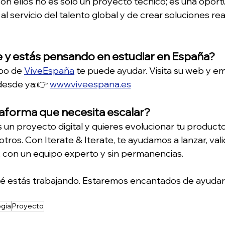
con ellos no es solo un proyecto técnico; es una oport
al servicio del talento global y de crear soluciones rea
e y estás pensando en estudiar en España?
po de 
ViveEspaña
 te puede ayudar. Visita su web y em
desde ya:👉 
www.viveespana.es
taforma que necesita escalar?
s un proyecto digital y quieres evolucionar tu producto
tros. Con Iterate & Iterate, te ayudamos a lanzar, valid
s, con un equipo experto y sin permanencias.
é estás trabajando. Estaremos encantados de ayudart
ogia
Proyecto