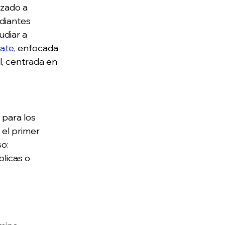
zado a 
diantes 
diar a 
rate
, enfocada 
l, centrada en 
 para los 
el primer 
o:
licas o 