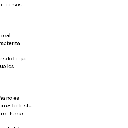
procesos 
 real
racteriza
endo lo que 
e les 
ña no es 
n estudiante 
u entorno 