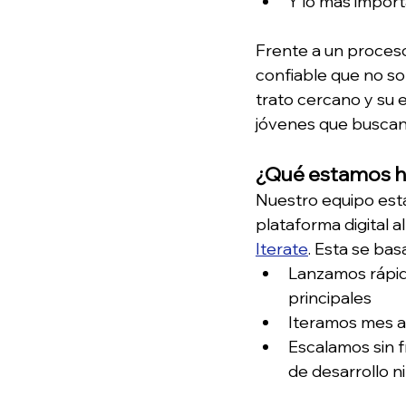
Y lo más impor
Frente a un proceso
confiable que no so
trato cercano y su
jóvenes que buscan 
¿Qué estamos 
Nuestro equipo est
plataforma digital a
Iterate
. Esta se bas
Lanzamos rápido
principales
Iteramos mes a 
Escalamos sin f
de desarrollo ni