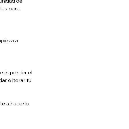
unidad de 
les para 
pieza a 
 sin perder el 
ar e iterar tu 
e a hacerlo 