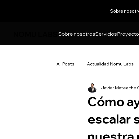
Sobre nosotr
NOMU LABS
Sobre nosotros
Servicios
Proyect
All Posts
Actualidad Nomu Labs
Javier Mateache 
Cómo ay
escalar 
nuestra 