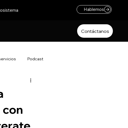
Hablemos
osistema
Contáctanos
ervicios
Podcast
a
a con
terate