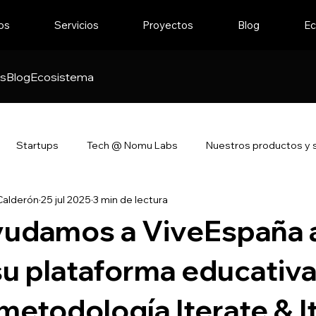
os
Servicios
Proyectos
Blog
Ec
os
Blog
Ecosistema
Startups
Tech @ Nomu Labs
Nuestros productos y s
Calderón
25 jul 2025
3 min de lectura
udamos a ViveEspaña 
su plataforma educativ
metodología Iterate & I