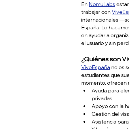
En 
NomuLabs
 esta
trabajar con 
ViveEs
internacionales —so
España. Lo hacemos
en ayudar a organiz
el usuario y sin perd
¿Quiénes son V
ViveEspaña
 no es s
estudiantes que sue
momento, ofrecen a
Ayuda para eleg
privadas
Apoyo con la h
Gestión del vis
Asistencia para