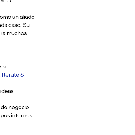
mino
omo un aliado 
ada caso. Su 
ara muchos 
 su 
 
Iterate & 
ideas 
s de negocio
ipos internos 