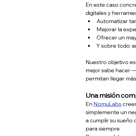
En este caso concr
digitales y herrami
Automatizar t
Mejorar la expe
Ofrecer un may
Y sobre todo: a
Nuestro objetivo es
mejor sabe hacer —
permitan llegar más 
Una misión com
En 
NomuLabs
 cree
simplemente un neg
a cumplir su sueño 
para siempre.