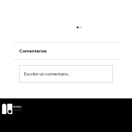
Comentarios
Escribir un comentario...
The Nomu Hour 2025 wrapped
SOCIAL
CONTACT
POLÍTICAS
Términos y
LinkedIn
O
Condiciones
YouTube
Info@nomul
Política de
Instagra
abs.com
privacidad
m