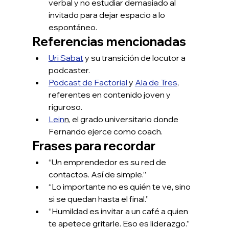
verbal y no estudiar demasiado al 
invitado para dejar espacio a lo 
espontáneo.
Referencias mencionadas
Uri Sabat
 y su transición de locutor a 
podcaster.
Podcast de 
Factorial 
y 
Ala de Tres
, 
referentes en contenido joven y 
riguroso.
Lein
n
, el grado universitario donde 
Fernando ejerce como coach.
Frases para recordar
“Un emprendedor es su red de 
contactos. Así de simple.”
“Lo importante no es quién te ve, sino 
si se quedan hasta el final.”
“Humildad es invitar a un café a quien 
te apetece gritarle. Eso es liderazgo.”