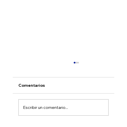
Comentarios
Escribir un comentario...
The Nomu Hour 2025 wrapped