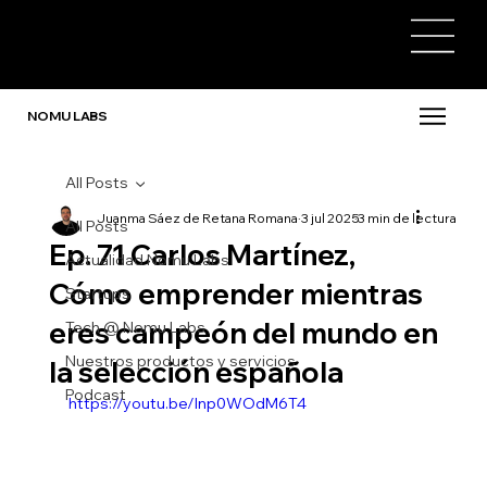
NOMU LABS
All Posts
Juanma Sáez de Retana Romana
3 jul 2025
3 min de lectura
All Posts
Ep. 71 Carlos Martínez,
Actualidad Nomu Labs
Cómo emprender mientras
Startups
eres campeón del mundo en
Tech @ Nomu Labs
Nuestros productos y servicios
la selección española
Podcast
https://youtu.be/Inp0WOdM6T4