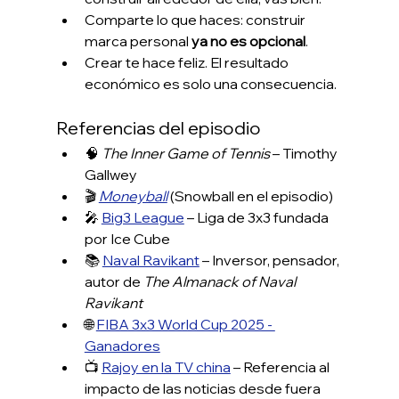
Comparte lo que haces: construir 
marca personal 
ya no es opcional
.
Crear te hace feliz. El resultado 
económico es solo una consecuencia.
Referencias del episodio
🧠 
The Inner Game of Tennis
 – Timothy 
Gallwey
🎬 
Moneyball
 (Snowball en el episodio)
🎤 
Big3 League
 – Liga de 3x3 fundada 
por Ice Cube
📚 
Naval Ravikant
 – Inversor, pensador, 
autor de 
The Almanack of Naval 
Ravikant
🌐 
FIBA 3x3 World Cup 2025 - 
Ganadores
📺 
Rajoy en la TV china
 – Referencia al 
impacto de las noticias desde fuera