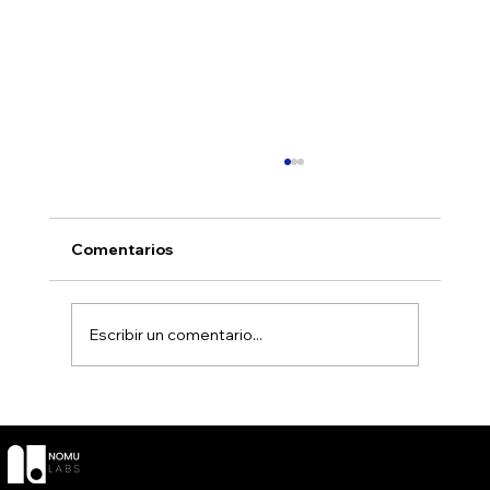
Comentarios
Escribir un comentario...
The Nomu Hour 2025 wrapped
SOCIAL
CONTACT
POLÍTICAS
Términos y
LinkedIn
O