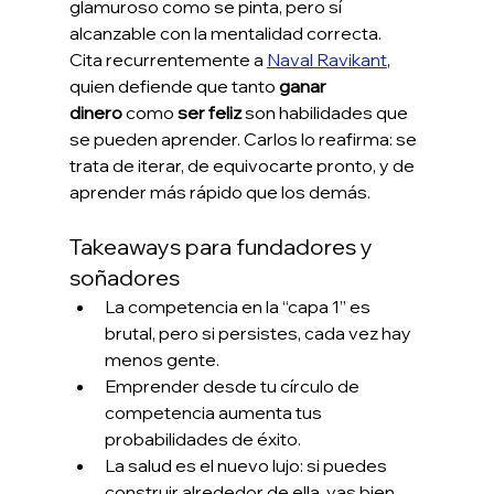
glamuroso como se pinta, pero sí 
alcanzable con la mentalidad correcta.
Cita recurrentemente a 
Naval Ravikant
, 
quien defiende que tanto 
ganar 
dinero
 como 
ser feliz
 son habilidades que 
se pueden aprender. Carlos lo reafirma: se 
trata de iterar, de equivocarte pronto, y de 
aprender más rápido que los demás.
Takeaways para fundadores y 
soñadores
La competencia en la “capa 1” es 
brutal, pero si persistes, cada vez hay 
menos gente.
Emprender desde tu círculo de 
competencia aumenta tus 
probabilidades de éxito.
La salud es el nuevo lujo: si puedes 
construir alrededor de ella, vas bien.