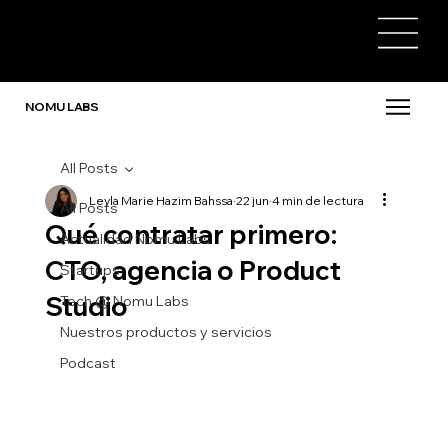
NOMU LABS
All Posts
Leyla Marie Hazim Bahssa
22 jun
4 min de lectura
All Posts
Qué contratar primero:
Actualidad Nomu Labs
CTO, agencia o Product
Startups
Studio
Tech @ Nomu Labs
Nuestros productos y servicios
Podcast