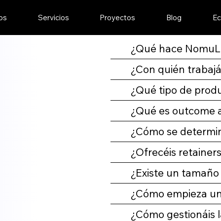
os
Servicios
Proyectos
Blog
Ec
¿Qué hace NomuL
¿Con quién trabajá
¿Qué tipo de produ
¿Qué es outcome a
¿Cómo se determin
¿Ofrecéis retainer
¿Existe un tamaño
¿Cómo empieza un
¿Cómo gestionáis 