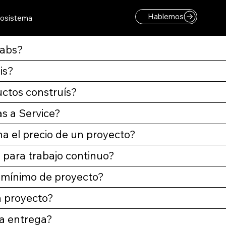
Hablemos
osistema
abs?
is?
ctos construís?
s a Service?
a el precio de un proyecto?
s para trabajo continuo?
 mínimo de proyecto?
 proyecto?
la entrega?