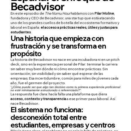
Becadvisor
En este episodio de
The Nomu Hour
hablamos con
Pilar Moline
,
fundadora y CEO de
Becadvisor
, una startup que está atacando
uno de los grandes cuellos de botella del ecosistema formativo y
laboral en España:
el acceso a prácticas reales, útiles y justas para
estudiantes
.
Una historia que empieza con
frustración y se transforma en
propósito
La historia de Becadvisor no nace en una incubadora ni en un pitch
deck, sino en la experiencia personal de Pilar: terminar la carrera
sin saber muy bien dónde ni cómo encontrar prácticas. Sin
orientación, sin visibilidad y sin saber qué esperar de las
empresas. Esa incertidumbre, común para miles de jóvenes cada
año, fue el germen del proyecto.
“¿Cómo puede ser que algo tan decisivo como tu primera experiencia profesional
no esté mínimamente estructurado o referenciado?”
La respuesta fue clara: hacía falta una plataforma que diera
acceso, contexto y transparencia
a ese primer paso laboral. Así
nace Becadvisor.
El sistema no funciona:
desconexión total entre
estudiantes, empresas y centros
Pilar lo tiene claro: el problema no es solo la falta de prácticas, es