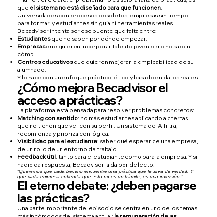
que
el sistema no está diseñado para que funcionen
.
Universidades con procesos obsoletos, empresas sin tiempo
para formar, y estudiantes sin guía ni herramientas reales.
Becadvisor intenta ser ese puente que falta entre:
Estudiantes
que no saben por dónde empezar.
Empresas
que quieren incorporar talento joven pero no saben
cómo.
Centros educativos
que quieren mejorar la empleabilidad de su
alumnado.
Y lo hace con un enfoque práctico, ético y basado en datos reales.
¿Cómo mejora Becadvisor el
acceso a prácticas?
La plataforma está pensada para resolver problemas concretos:
Matching con sentido
: no más estudiantes aplicando a ofertas
que no tienen que ver con su perfil. Un sistema de IA filtra,
recomienda y prioriza con lógica.
Visibilidad para el estudiante
: saber qué esperar de una empresa,
de un rol o de un entorno de trabajo.
Feedback útil
: tanto para el estudiante como para la empresa. Y si
nadie da respuesta, Becadvisor la da por defecto.
“Queremos que cada becario encuentre una práctica que le sirva de verdad. Y
que cada empresa entienda que esto no es un trámite, es una inversión.”
El eterno debate: ¿deben pagarse
las prácticas?
Una parte importante del episodio se centra en uno de los temas
más incómodos del sistema actual:
la remuneración de las