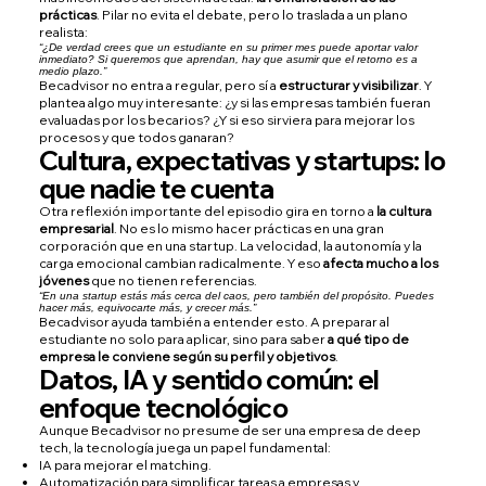
prácticas
. Pilar no evita el debate, pero lo traslada a un plano
realista:
“¿De verdad crees que un estudiante en su primer mes puede aportar valor
inmediato? Si queremos que aprendan, hay que asumir que el retorno es a
medio plazo.”
Becadvisor no entra a regular, pero sí a
estructurar y visibilizar
. Y
plantea algo muy interesante: ¿y si las empresas también fueran
evaluadas por los becarios? ¿Y si eso sirviera para mejorar los
procesos y que todos ganaran?
Cultura, expectativas y startups: lo
que nadie te cuenta
Otra reflexión importante del episodio gira en torno a
la cultura
empresarial
. No es lo mismo hacer prácticas en una gran
corporación que en una startup. La velocidad, la autonomía y la
carga emocional cambian radicalmente. Y eso
afecta mucho a los
jóvenes
que no tienen referencias.
“En una startup estás más cerca del caos, pero también del propósito. Puedes
hacer más, equivocarte más, y crecer más.”
Becadvisor ayuda también a entender esto. A preparar al
estudiante no solo para aplicar, sino para saber
a qué tipo de
empresa le conviene según su perfil y objetivos
.
Datos, IA y sentido común: el
enfoque tecnológico
Aunque Becadvisor no presume de ser una empresa de deep
tech, la tecnología juega un papel fundamental:
IA para mejorar el matching.
Automatización para simplificar tareas a empresas y