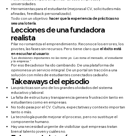
universidades.
Herramientas para el estudiante (mejoras al CV, solicitudes más
afinadas, feedback personalizado).
Todo con un objetivo:
hacer que la experiencia de prácticas no
sea una lotería
.
Lecciones de una fundadora
realista
Pilar no romantiza el emprendimiento. Reconoce los errores, los
pivotes, las fases sin recursos. Pero tiene claro que
el éxito está
en escuchar al usuario
:
“Las decisiones importantes no las tomo yo. Las toma el mercado, el estudiante
y la empresa.”
Por eso Becadvisor ha ido cambiando. De una plataforma de
opiniones a un servicio integral. De un portal sin tracción a una
solución con miles de estudiantes conectados cada año.
Takeaways del episodio
Las prácticas son uno de los grandes olvidados del sistema
educativo y laboral.
La falta de estructura y transparencia genera frustración tanto en
estudiantes como en empresas.
No todo pasa por el CV. Cultura, expectativas y contexto importan
tanto o más.
La tecnología puede mejorar el proceso, pero no sustituye el
componente humano.
Hay una necesidad urgente de visibilizar qué empresas tratan
bien al talento joven y cuáles no.