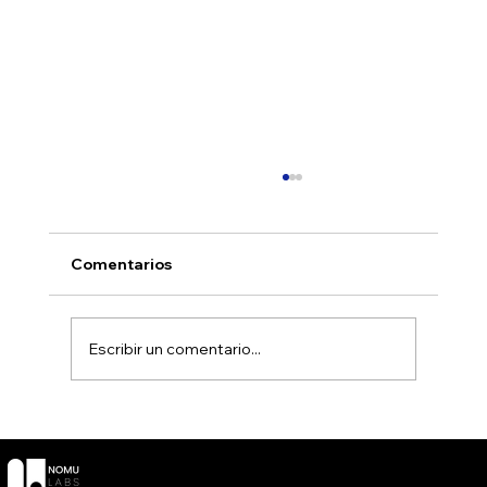
Comentarios
Escribir un comentario...
The Nomu Hour 2025 wrapped
SOCIAL
CONTACT
POLÍTICAS
Términos y
LinkedIn