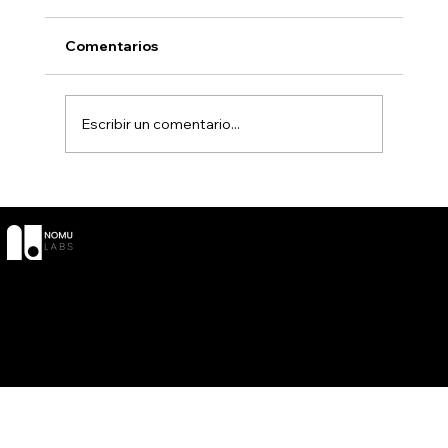
Comentarios
Escribir un comentario...
The Nomu Hour 2025 wrapped
SOCIAL
CONTACT
POLÍTICAS
Términos y
LinkedIn
O
Condiciones
YouTube
Info@nomul
Política de
Instagra
abs.com
privacidad
m
Declaración de
Accesibilidad