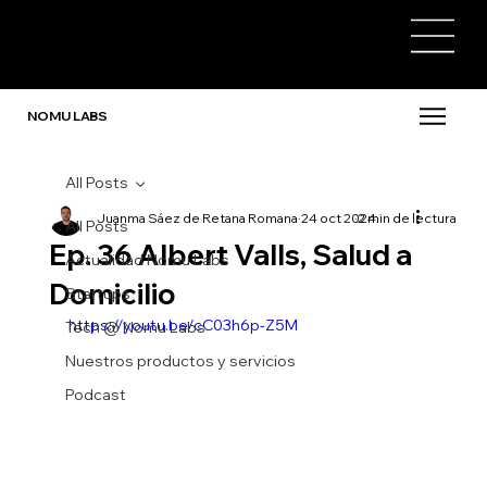
NOMU LABS
All Posts
Juanma Sáez de Retana Romana
24 oct 2024
2 min de lectura
All Posts
Ep. 36 Albert Valls, Salud a
Actualidad Nomu Labs
Domicilio
Startups
https://youtu.be/cC03h6p-Z5M
Tech @ Nomu Labs
Nuestros productos y servicios
Podcast