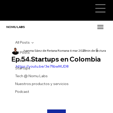
NOMU LABS
All Posts
Juanma Sáez de Retana Romana
6 mar 2025
2 min de lectura
All Posts
Ep.54 Startups en Colombia
Actualidad Nomu Labs
https://youtu.be/3e7fibwMJD8
Startups
Tech @ Nomu Labs
Nuestros productos y servicios
Podcast