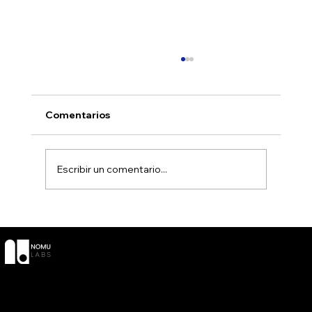
Comentarios
Escribir un comentario...
The Nomu Hour 2025 wrapped
SOCIAL
CONTACT
POLÍTICAS
Términos y
LinkedIn
O
Condiciones
YouTube
Info@nomul
Política de
Instagra
abs.com
privacidad
m